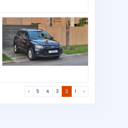
›
5
4
3
2
1
‹