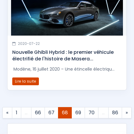
2020-07-22
Nouvelle Ghibli Hybrid : le premier véhicule
électrifié de l'histoire de Masera...
Modène, 16 juillet 2020 – Une étincelle électriqu...
Lire la suite
«
1
…
66
67
68
69
70
…
86
»