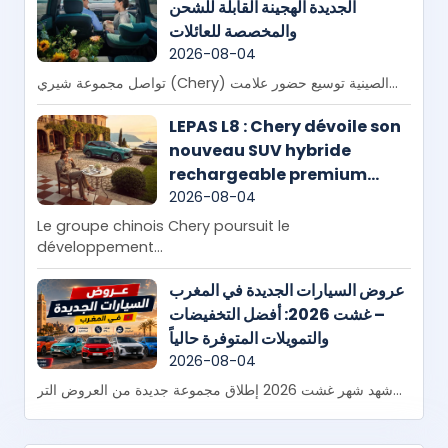
الجديدة الهجينة القابلة للشحن
والمخصصة للعائلات
2026-08-04
تواصل مجموعة شيري (Chery) الصينية توسيع حضور علامت...
LEPAS L8 : Chery dévoile son
nouveau SUV hybride
rechargeable premium
destiné aux familles
2026-08-04
Le groupe chinois Chery poursuit le
développement...
عروض السيارات الجديدة في المغرب
– غشت 2026: أفضل التخفيضات
والتمويلات المتوفرة حالياً
2026-08-04
شهد شهر غشت 2026 إطلاق مجموعة جديدة من العروض التر...