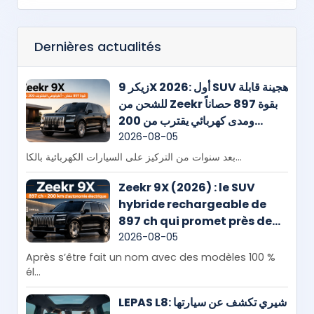
Dernières actualités
زيكر 9X 2026: أول SUV هجينة قابلة
للشحن من Zeekr بقوة 897 حصاناً
ومدى كهربائي يقترب من 200
كيلومتر
2026-08-05
بعد سنوات من التركيز على السيارات الكهربائية بالكا...
Zeekr 9X (2026) : le SUV
hybride rechargeable de
897 ch qui promet près de
200 km en mode électrique
2026-08-05
Après s’être fait un nom avec des modèles 100 %
él...
LEPAS L8: شيري تكشف عن سيارتها