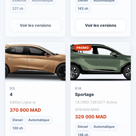
Essence
Automatique
Diesel
Automatique
227 ch
143 ch
Voir les versions
Voir les versions
PROMO
DS
KIA
4
Sportage
Edition Ligne or
1.6 CRDi 136 DCT Active
370 900 MAD
375 000 MAD
329 000 MAD
Diesel
Automatique
Diesel
Automatique
130 ch
136 ch