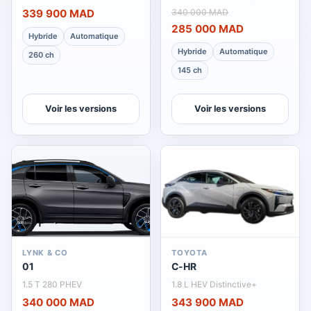
339 900 MAD
340 000 MAD
285 000 MAD
Hybride
Automatique
Hybride
Automatique
260 ch
145 ch
Voir les versions
Voir les versions
LYNK & CO
TOYOTA
01
C-HR
1.5 T 280 PHEV
1.8 L HEV Distinctive+
340 000 MAD
343 900 MAD