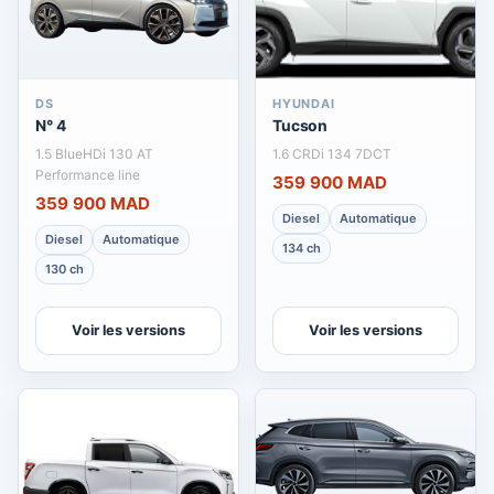
DS
HYUNDAI
N° 4
Tucson
1.5 BlueHDi 130 AT
1.6 CRDi 134 7DCT
Performance line
359 900 MAD
359 900 MAD
Diesel
Automatique
Diesel
Automatique
134 ch
130 ch
Voir les versions
Voir les versions