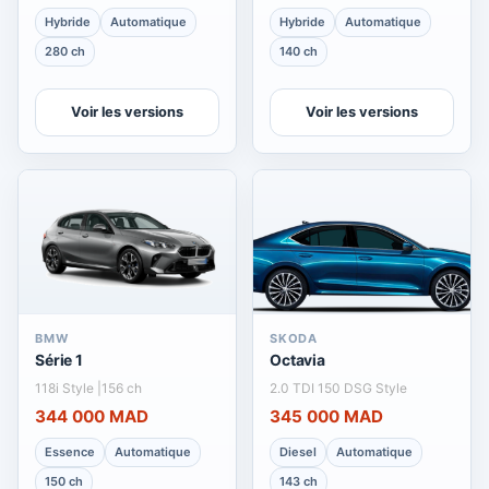
Hybride
Automatique
Hybride
Automatique
280 ch
140 ch
Voir les versions
Voir les versions
BMW
SKODA
Série 1
Octavia
118i Style |156 ch
2.0 TDI 150 DSG Style
344 000 MAD
345 000 MAD
Essence
Automatique
Diesel
Automatique
150 ch
143 ch