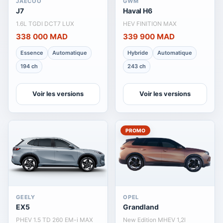
JAECOO
GWM
J7
Haval H6
1.6L TGDI DCT7 LUX
HEV FINITION MAX
338 000 MAD
339 900 MAD
Essence
Automatique
Hybride
Automatique
194 ch
243 ch
Voir les versions
Voir les versions
PROMO
GEELY
OPEL
EX5
Grandland
PHEV 1.5 TD 260 EM-i MAX
New Edition MHEV 1,2l