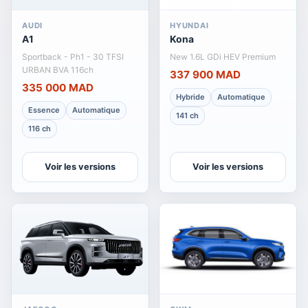
AUDI
HYUNDAI
A1
Kona
Sportback - Ph1 - 30 TFSI
New 1.6L GDi HEV Premium
URBAN BVA 116ch
337 900 MAD
335 000 MAD
Hybride
Automatique
Essence
Automatique
141 ch
116 ch
Voir les versions
Voir les versions