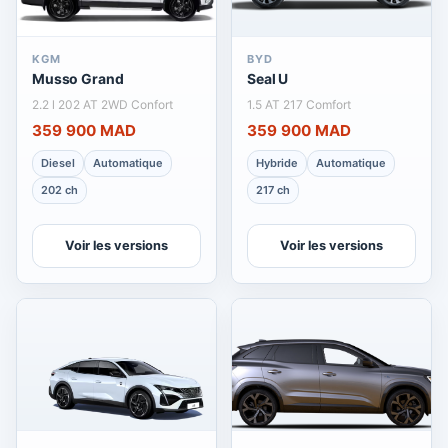
KGM
BYD
Musso Grand
Seal U
2.2 l 202 AT 2WD Confort
1.5 AT 217 Comfort
359 900 MAD
359 900 MAD
Diesel
Automatique
Hybride
Automatique
202 ch
217 ch
Voir les versions
Voir les versions