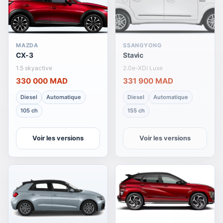
MAZDA
SSANGYONG
CX-3
Stavic
1.5 skyactive
2.0e-XDi Luxe
330 000 MAD
331 900 MAD
Diesel
Automatique
Diesel
Automatique
105 ch
155 ch
Voir les versions
Voir les versions