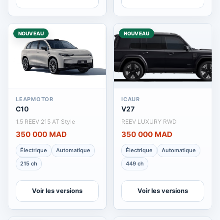
NOUVEAU
NOUVEAU
LEAPMOTOR
ICAUR
C10
V27
1.5 REEV 215 AT Style
REEV LUXURY RWD
350 000 MAD
350 000 MAD
Électrique
Automatique
Électrique
Automatique
215 ch
449 ch
Voir les versions
Voir les versions