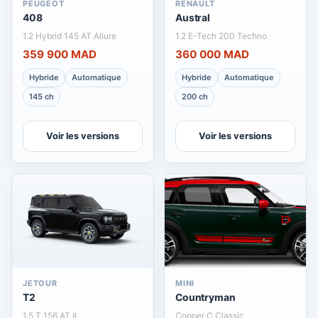
PEUGEOT
RENAULT
408
Austral
1.2 Hybrid 145 AT Allure
1.2 E-Tech 200 Techno
359 900 MAD
360 000 MAD
Hybride
Automatique
Hybride
Automatique
145 ch
200 ch
Voir les versions
Voir les versions
JETOUR
MINI
T2
Countryman
1.5 T 156 AT II
Cooper C Classic