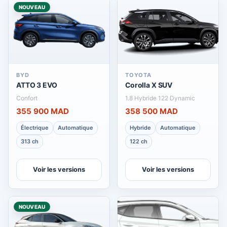
NOUVEAU
BYD
TOYOTA
ATTO 3 EVO
Corolla X SUV
Confort
1.8 Hybride 122 Dynamic
355 900 MAD
358 500 MAD
Électrique
Automatique
Hybride
Automatique
313 ch
122 ch
Voir les versions
Voir les versions
NOUVEAU