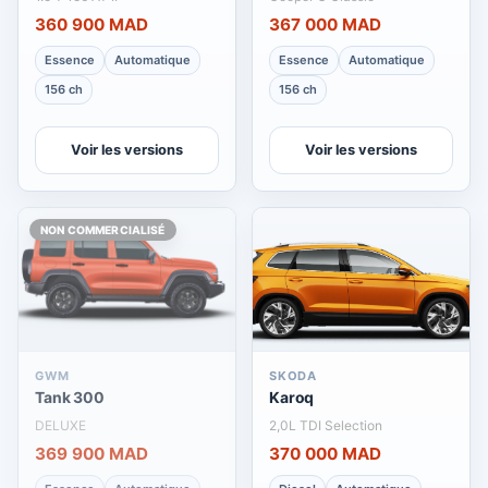
360 900 MAD
367 000 MAD
Essence
Automatique
Essence
Automatique
156 ch
156 ch
Voir les versions
Voir les versions
NON COMMERCIALISÉ
GWM
SKODA
Tank 300
Karoq
DELUXE
2,0L TDI Selection
369 900 MAD
370 000 MAD