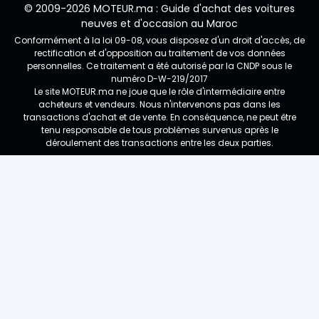
© 2009-2026 MOTEUR.ma : Guide d'achat des voitures
neuves et d'occasion au Maroc
Conformément à la loi 09-08, vous disposez d'un droit d'accès, de
rectification et d'opposition au traitement de vos données
personnelles. Ce traitement a été autorisé par la CNDP sous le
numéro D-W-219/2017
Le site MOTEUR.ma ne joue que le rôle d'intermédiaire entre
acheteurs et vendeurs. Nous n'intervenons pas dans les
transactions d'achat et de vente. En conséquence, ne peut être
tenu responsable de tous problèmes survenus après le
déroulement des transactions entre les deux parties.