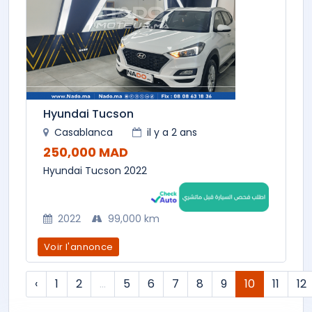
Hyundai Tucson
Casablanca
il y a 2 ans
250,000 MAD
Hyundai Tucson 2022
2022
99,000 km
Voir l'annonce
‹
1
2
...
5
6
7
8
9
10
11
12