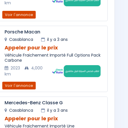
km
Voir l'annonce
Porsche Macan
Casablanca
il y a 3 ans
Appeler pour le prix
Véhicule Fraichement Importé Full Options Pack
Carbone
2023
4,000
km
Voir l'annonce
Mercedes-Benz Classe G
Casablanca
il y a 3 ans
Appeler pour le prix
Véhicule Fraichement Importé Une