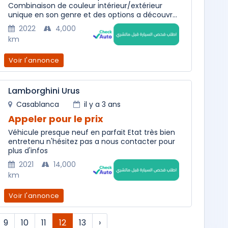
Combinaison de couleur intérieur/extérieur
unique en son genre et des options a découvr...
2022
4,000
km
Voir l'annonce
Lamborghini Urus
Casablanca
il y a 3 ans
Appeler pour le prix
Véhicule presque neuf en parfait Etat très bien
entretenu n'hésitez pas a nous contacter pour
plus d'infos
2021
14,000
km
Voir l'annonce
9
10
11
12
13
›