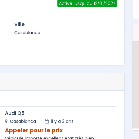
Active jusqu'au 12/01/2027
Ville
Casablanca
Audi Q8
Casablanca
il y a 3 ans
Appeler pour le prix
Véhicule importé excellent état très bien