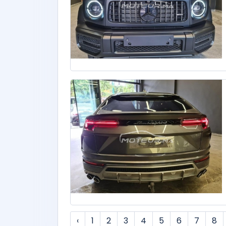
‹
1
2
3
4
5
6
7
8