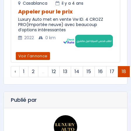
Casablanca
il y a 4 ans
Appeler pour le prix
Luxury Auto met en vente Vw ID. 4 CROZZ
PRO(Importée neuve) avec beaucoup
d’options intéressantes
2022
0 km
Voir l'annonce
‹
1
2
...
12
13
14
15
16
17
18
Publié par