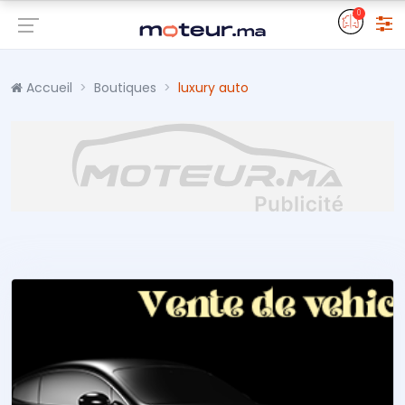
0
Accueil
Boutiques
luxury auto